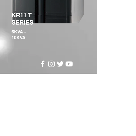
KR11 T
SERIES
6KVA -
10KVA
© Copyrigth Durapower Cia.
Ltda. todos lo derechos
reservados 2021
Empresa
Anviz
Blesspower