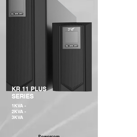
KR 11 PLUS
SERIES
1KVA -
2KVA -
3KVA
Powercom