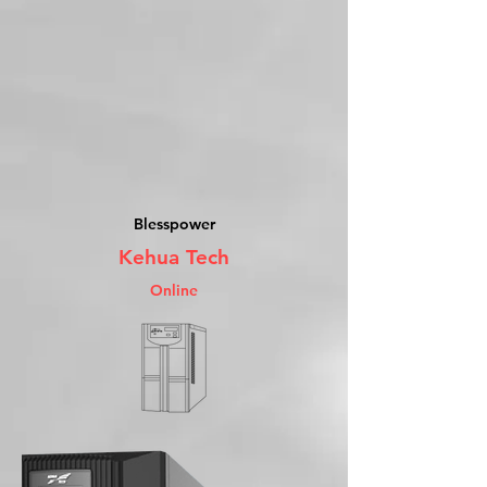
Blesspower
Kehua Tech
Online